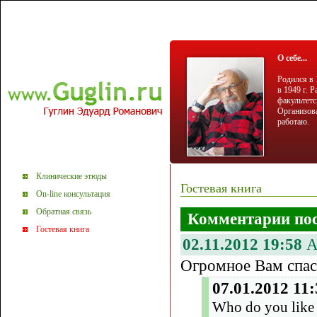
О себе...
Родился в 
в 1949 г. 
факультетс
Организова
работаю.
Клинические этюды
Гостевая книга
On-line консультация
Обратная связь
Комментарии пос
Гостевая книга
02.11.2012 19:58
А
Огромное Вам спас
07.01.2012 11:
Who do you like