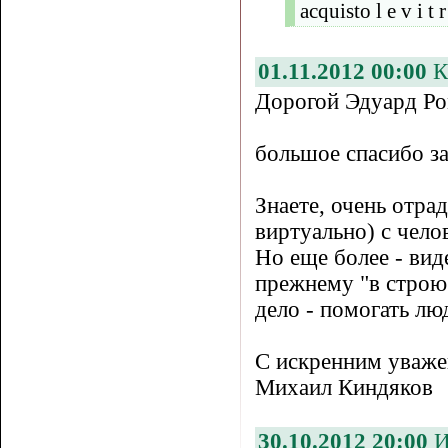
acquisto l e v i t 
01.11.2012 00:00
К
Дорогой Эдуард Ро
большое спасибо за
Знаете, очень отра
виртуально) с чел
Но еще более - вид
прежнему "в строю"
дело - помогать лю
С искренним уваже
Михаил Киндяков
30.10.2012 20:00
И