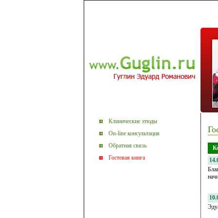
Клинические этюды
Го
On-line консультация
Обратная связь
К
Гостевая книга
14.
Бла
нач
10.
Эду