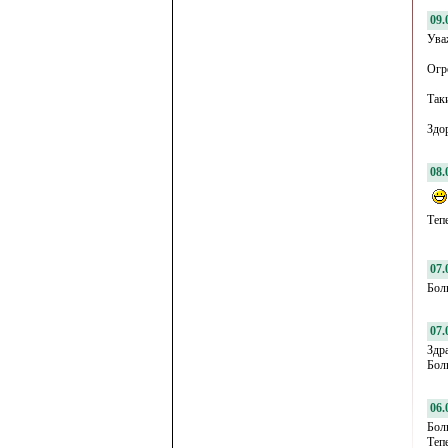
09.
Ува
Огр
Так
Здо
08.
Теп
07.
Бол
07.
Здр
Бол
06.
Бол
Теп