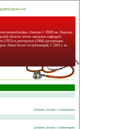
guglin@gmail.com
отечественной войны. Окончил 1 ЛМИ им. Павлова
дской) области, потом заведовал кафедрой
ю (1953) и докторскую (1966) диссертации.
ом. Имею более ста публикаций. С 2003 г. не
Добавить реплику к комментарию
Добавить реплику к комментарию