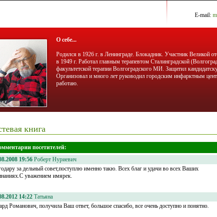
E-mail:
m
О себе...
Родился в 1926 г. в Ленинграде. Блокадник. Участник Великой 
в 1949 г. Работал главным терапевтом Сталинградской (Волгогра
факультетской терапии Волгоградского МИ. Защитил кандидатску
Организовал и много лет руководил городским инфарктным центр
работаю.
стевая книга
омментарии посетителей:
08.2008 19:56
Роберт Нуриевич
годару за дельный совет,поступлю именно такю. Всех благ и удачи во всех Ваших
инаниях.С уважением имярек.
08.2012 14:22
Татьяна
ард Романович, получила Ваш ответ, большое спасибо, все очень доступно и понятно.