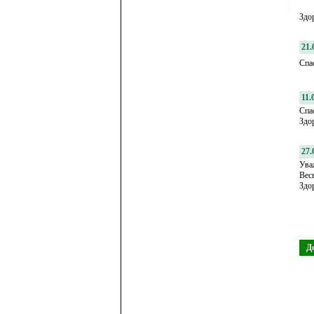
Здо
21.
Спа
11.
Спа
Здо
27.
Ува
Вес
Здо
Д