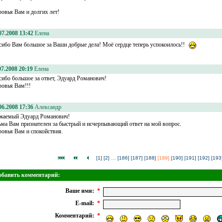
ровья Вам и долгих лет!
07.2008 13:42
Елена
сибо Вам большое за Ваши добрые дела! Моё сердце теперь успокоилось!!
07.2008 20:19
Елена
сибо большое за ответ, Эдуард Романович!
ровья Вам!!!
06.2008 17:36
Александр
жаемый Эдуард Романович!
ьма Вам признателен за быстрый и исчерпывающий ответ на мой вопрос.
ровья Вам и спокойствия.
[1]
[2]
…
[186]
[187]
[188]
[189]
[190]
[191]
[192]
[193
обавить комментарий:
Ваше имя:
*
E-mail:
*
Комментарий:
*