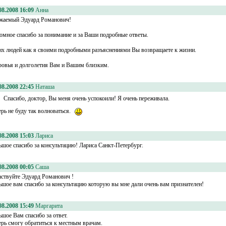
08.2008 16:09
Анна
жаемый Эдуард Романович!
омное спасибо за понимание и за Ваши подробные ответы.
их людей как я своими подробными разъяснениями Вы возвращаете к жизни.
ровья и долголетия Вам и Вашим близким.
08.2008 22:45
Наташа
Спасибо, доктор, Вы меня очень успокоили! Я очень переживала.
ерь не буду так волноваться.
08.2008 15:03
Лариса
ьшое спасибо за консультацию! Лариса Санкт-Петербург.
08.2008 00:05
Саша
аствуйте Эдуард Романович !
ьшое вам спасибо за консультацию которую вы мне дали очень вам признателен!
08.2008 15:49
Маргарита
ьшое Вам спасибо за ответ.
ерь смогу обратиться к местным врачам.