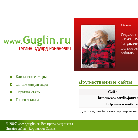
О себе...
Родился в 
в 1949 г. 
факультетс
Организова
работаю.
Клинические этюды
Дружественные сайты
On-line консультация
Сайт
Обратная связь
http://www.cardio-journa
Гостевая книга
http://www.math.rs
Для того, что бы стать партнёром на
© 2007 www.guglin.ru Все права защищены.
Дизайн сайта - Корчагина Ольга.