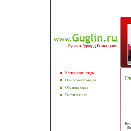
Клинические этюды
Гл
On-line консультация
Обратная связь
Гостевая книга
Бол
- Л