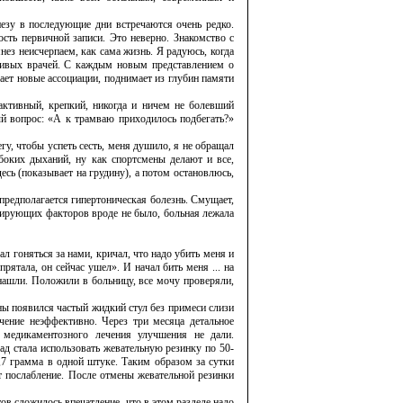
езу в последующие дни встречаются очень редко.
ть первичной записи. Это неверно. Знакомство с
ез неисчерпаем, как сама жизнь. Я радуюсь, когда
мчивых врачей. С каждым новым представлением о
ет новые ассоциации, поднимает из глубин памяти
активный, крепкий, никогда и ничем не болевший
ый вопрос: «А к трамваю приходи­лось подбегать?»
бегу, чтобы успеть сесть, меня душило, я не обращал
убоких дыханий, ну как спортсмены делают и все,
есь (показывает на грудину), а потом остановлюсь,
предполагается гипертоническая болезнь. Смущает,
цирующих факторов вроде не было, больная лежала
л гоняться за нами, кричал, что надо убить меня и
рятала, он сейчас ушел». И начал бить меня ... на
ашли. Положили в больницу, все мочу проверяли,
ы появился частый жидкий стул без примеси слизи
чение неэффективно. Через три месяца детальное
 медикаментозного лечения улучшения не дали.
ад стала использовать жевательную резинку по 50-
1,7 грамма в одной штуке. Таким образом за сутки
т послабление. После отмены жевательной резинки
ов сложилось впечатление, что в этом разделе надо