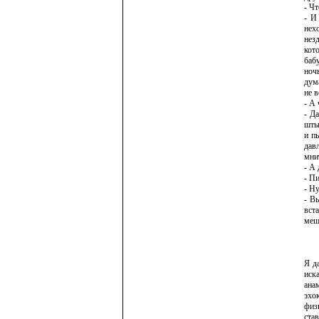
- Ч
- И
нех
нез
кот
баб
ноч
дума
не в
- А
- Д
штык
и п
дав
мни
- А
- Пи
- Ну
- В
вст
меш
Я д
иск
ана
эхо
физ
ста