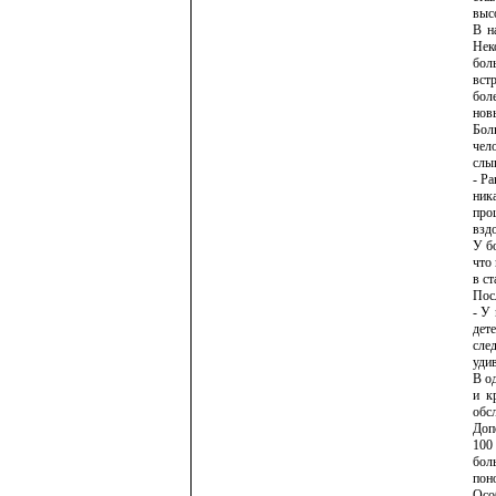
выс
В н
Нек
бол
вст
бол
нов
Бол
чел
слы
- Ра
ник
про
взд
У б
что
в с
Пос
- У
дет
сле
удив
В о
и к
обс
Доп
100
бол
пон
Осо