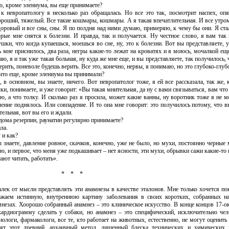
то, кроме элениума, вы еще принимаете?
 к невропатологу я несколько раз обращалась. Но все это так, посмотрит наспех, оп
ороший, тяжелый. Все такие кошмары, кошмары. А я такая впечатлительная. И все утром
доровый и все сны, сны. Я по полдня над ними думаю, примеряю, к чему бы они. Я стал
орые мне снятся к болезни. И правда, так и получается. Ну честное слово, я вам так
ушки, что когда купаешься, моешься во сне, ну, это к болезни. Вот вы представляете,
ь мне приснилось, два раза, негры какие-то лежат на кроватях и я моюсь, мочалкой еще
ю, я и так уже такая больная, ну куда же мне еще, и вы представляете, так получилось, 
ерить, поневоле будешь верить. Все это, конечно, нервы, я понимаю, но это глубоко-глуб
 что еще, кроме элениума вы принимали?
а, в основном, вы знаете, ничего. Вот невропатолог тоже, я ей все рассказала, так же,
и, понимаете, и уже говорит: «Вы такая мнительная, да ну с вами связываться, вам что 
ью, а что толку. И сколько раз я просила, может какие ванны, ну воротник тоже я не 
ление под­нялось. Или совпадение. И то она мне говорит: это получилось потому, что 
тельная, вот вы его и ждали.
 дома резерпин, раунатин регулярно принимаете?
ла.
 и как?
ы знаете, давление ровное, скачков, конечно, уже не было, но мухи, постоянно черные
аю, и первое, что меня уже подкашивает – нет ясности, эти мухи, обрывки сажи какие-то
ают читать, работать».
*
*
*
алек от мысли представлять эти анамнезы в качестве эталонов. Мне только хо­чется п
ажаем истинную, внутрен­нюю картину заболевания в своих коротких, собранных н
мнезах. Хоорошо собранный анамнез – это клиническое искусство. В конце концов 17-
кардиограмму сделать у собаки, но анамнез – это специфический, исключительно чел
иологи, фармакологи, все те, кто работает на животных, естественно, не могут оценить
вят этот древний, архаичный метод, лишенный блеска технических и химических н