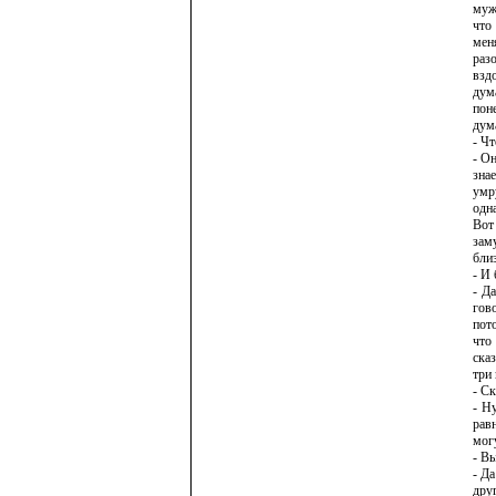
муж 
что
мен
раз
вздо
дум
поне
дум
- Чт
- О
знае
умру
одна
Вот
заму
близ
- И 
- Д
гово
пот
что
ска
три 
- Ск
- Н
равн
могу
- Вы
- Да
друг