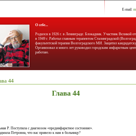
E-mail:
m
О себе...
Родился в 1926 г. в Ленинграде. Блокадник. Участник Великой 
в 1949 г. Работал главным терапевтом Сталинградской (Волгогра
факультетской терапии Волгоградского МИ. Защитил кандидатску
Организовал и много лет руководил городским инфарктным центр
работаю.
ава 44
Глава 44
ьная Р. Поступила с диагнозом «прединфарктное состояние».
юдмила Петровна, что вас привело к нам в больницу?