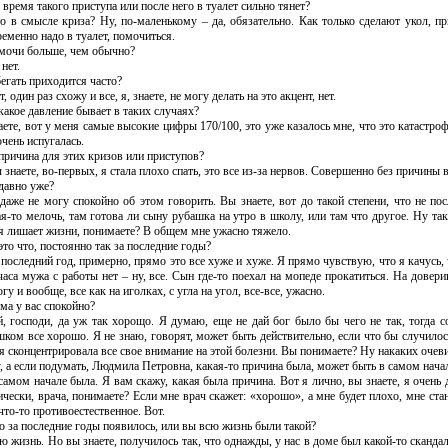
 время такого приступа или после него в туалет сильно тянет?
то в смысле криза? Ну, по-маленькому – да, обязательно. Как только сделают укол, пр
ременно надо в туалет, помочиться.
 мочи больше, чем обычно?
 нет.
бегать приходится часто?
т, один раз схожу и все, я, знаете, не могу делать на это акцент, нет.
какое давление бывает в таких случаях?
аете, вот у меня самые высокие цифры 170/100, это уже казалось мне, что это катастроф
чень испугалась.
 причина для этих кризов или приступов?
 знаете, во-первых, я стала плохо спать, это все из-за нервов. Совершенно без причины
 давно уже?
 даже не могу спокойно об этом говорить. Вы знаете, вот до такой степени, что не посл
ая-то мелочь, там готова ли сыну рубашка на утро в школу, или там что другое. Ну та
я лишает жизни, понимаете? В общем мне ужасно тяжело.
это что, постоянно так за последние годы?
 последний год, примерно, прямо это все хуже и хуже. Я прямо чувствую, что я качусь, ч
часа мужа с работы нет – ну, все. Сын где-то поехал на мопеде прокатиться. На доверии
гу и вообще, все как на иголках, с угла на угол, все-все, ужасно.
ома у вас спокойно?
й, господи, да уж так хорощо. Я думаю, еще не дай бог было бы чего не так, тогда с
шком все хорошо. Я не знаю, говорят, может быть действительно, если что бы случилос
 я сконцентрировала все свое внимание на этой болезни. Вы понимаете? Ну накаких очеви
у, а если подумать, Людмила Петровна, какая-то причина была, может быть в самом нача
 самом начале была. Я вам скажу, какая была причина. Вот я лично, вы знаете, я очен
ически, врача, понимаете? Если мне врач скажет: «хорошо», а мне будет плохо, мне ста
что-то противоестественное. Вот.
то за последние годы появилось, или вы всю жизнь были такой?
ю жизнь. Но вы знаете, получилось так, что однажды, у нас в доме был какой-то скандал