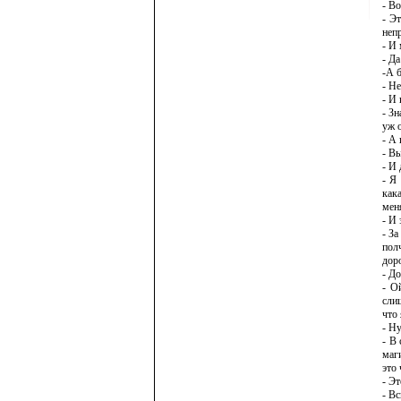
- Во
- Э
неп
- И
- Да
-А 
- Не
- И 
- Зн
уж о
- А
- Вы
- И
- Я
как
мен
- И 
- За
пол
доро
- Д
- О
сли
что
- Н
- В
маг
это 
- Э
- Вс