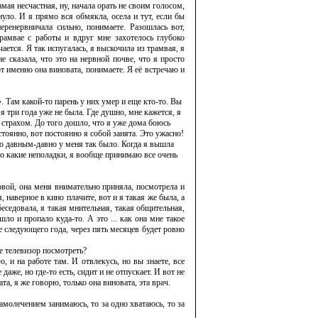
амая несчастная, ну, начала орать не своим голосом,
нуло. И я прямо вся обмякла, осела и тут, если бы
еренервничала сильно, понимаете. Разошлась вот,
трамвае с работы и вдруг мне захотелось глубоко
ается. Я так испугалась, я выскочила из трамвая, я
е сказала, что это на нервной почве, что я просто
вот именно она виновата, понимаете. Я её встречаю и
. Там какой-то парень у них умер и еще кто-то. Вы
. я три года уже не была. Где душно, мне кажется, я
ю, страхом. До того дошло, что я уже дома боюсь
стоянно, вот постоянно я собой занята. Это ужасно!
о давным-давно у меня так было. Когда я вы­шла
-то какие неполадки, я вообще принимаю все очень
овой, она меня внимательно приняла, посмотрела и
, наверное в кино плачите, вот и я такая же была, а
беседовала, я такая мнительная, такая общительная,
ло и пропало куда-то. А это ... как она мне такое
е следующего года, через пять месяцев будет ровно
те телевизор посмотреть?
, и на работе там. И отвлекусь, но вы знаете, все
даже, но где-то есть, сидит и не отпускает. И вот не
ата, я же говорю, только она виновата, эта врач.
самолечением занимаюсь, то за одно хватаюсь, то за