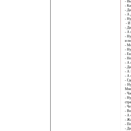
- В
- К
- Да
- А
- Ну
- И
- Д
- А
- Ну
и по
- М
- Ну
- Е
- Не
- А 
- Да
- А
- А 
- Гд
- Н
Мне
- Ч
- Н
стр
- Че
- Во
- А
- Ж
- П
- Да