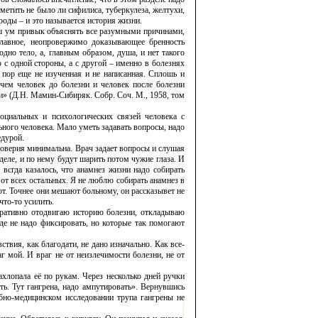
тметить не было ли сифилиса, туберкулеза, желтухи,
роды – и это называется история жизни.
Наш ум привык объяснять все разумными причинами,
главное, неопровержимо доказывающее бренность
одно тело, а, главным образом, душа, и нет такого
 с одной стороны, а с другой – именно в болезнях
 пор еще не изученная и не написанная. Сплошь и
ичем человек до болезни и человек после болезни
и» (Д.Н. Мамин-Сибиряк. Собр. Соч. М., 1958, том
социальных и психологических связей человека с
ного человека. Мало уметь задавать вопросы, надо
едурой.
доверия минимальна. Врач задает вопросы и слушая
 деле, и по нему будут шарить потом чужие глаза. И
всгда казалось, что анамнез жизни надо собирать
е от всех остальных. Я не люблю собирать анамнез в
т. Точнее они мешают больному, он рассказывет не
что-то усилить.
стративно отодвигаю историю болезни, откладываю
где не надо фиксировать, но которые так помогают
ствия, как благодати, не дано изначально. Как все-
г мой. И враг не от неизле­чи­мости болезни, не от
ахлопала её по рукам. Через несколько дней ручки
ь. Тут гангрена, надо ампутиро­вать». Вернувшись
ебно-медицинском исследовании трупа гангрены не