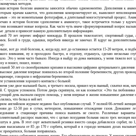
оконаучных методов.
аши истории болезни анамнезы заносятся обычно одномоментно. Дополнения к анамн
оторым врачам кажется, что дополнения компрометируют их, выявляют неполноценнос
ьным – это не моментальная фотография, а длительный многоступечатый процесс. Анамн
речаю в истории болезни «дополнение к анамнезу», такое встречается только у вду
езни возникают новые вопросы. Как часто чуть иначе сформулированный вопрос вызыва
ые
детали и приносит важную дополнительную информацию.
ьной 70 лет перенес инфаркт миокарда. В прошлом тяжелоатлет, спортивный судья, 
овек. Болей в груди, одышки, перебоев никогда не замечал. И вдруг на дополнительн
шу:
ньше, вот до этой болезни, я, когда иду, вот до остановки остается 15-20 метров, я под
акого внимания, ну и проходило быстро, я отдохну, отдышусь, сделаю несколько гл
шло. Это у меня часто бывало. Иногда я выйду из дома наевшись, у меня тяжело вот зд
оху и пошел, пошел, пошел.
ольной 50 лет со своеобразными кризами и высокими цифрами артериального давления 
 высокое давление впервые появилось во второй половине беременности, других прово
тационаре, говорили о нефропатии беременности.
ле установления хорошего контакта с больной:
 меня уже двое малышей было, я третьего носила, пришел муж пьяный, схватил нож, нача
ей. С трудом успокоила. Потом дверь скрипнула, он как взовьется: «Это ты любовника п
дующий день вызвали скорую помощь, у меня впервые в жизни повышенное давление н
лялись, что белка в ней нет.
дном английском журнале недавно был опубликован случай. У полной 66-летней женщин
рови до 12-50 раз в сутки, метеоризм, повышенное отхождение газов. Домашнее ле
ледование в стационаре причины поноса выявить не смогло. Различные варианты
олнительный расспрос выяснил, что с целью похудания больная около трех месяцев наз
 штук в день. В этот сорт жевательной резинки вместо сахара добавлялся сорбит, по 
ьная высасывала от 85 до 170 г сорбита, который и в гораздо меньших дозах вызывае
ос прекратился, больная поправилась.
бенно плохо собирается анамнез жизни. Его обюрократили до предела. У многих студент