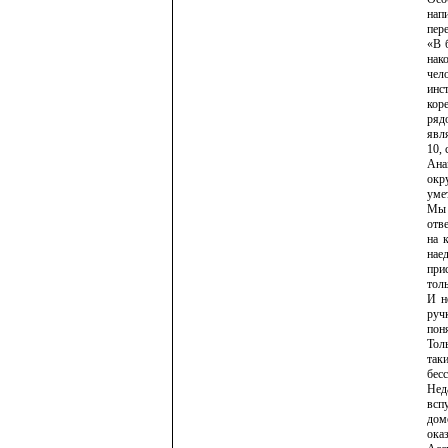
нап
пер
«В 
нак
чел
инс
кор
ряд
явл
10, 
Ана
окр
уме
Мы 
отве
на 
наед
при
толь
И н
руч
пон
Тол
таки
бес
Нед
всп
дом
оказ