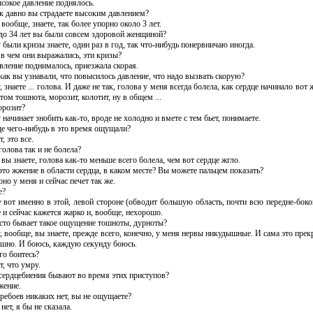
ысокое давление поднялось.
ак давно вы страдаете высоким давлением?
 вообще, знаете, так более упорно около 3 лет.
 до 34 лет вы были совсем здоровой женщиной?
 были кризы знаете, один раз в год, так что-нибудь понервничаю иногда.
 в чем они выражались, эти кризы?
авление поднималось, приезжала скорая.
 как вы узнавали, что повысилось давление, что надо вызвать скорую?
, знаете ... голова. И даже не так, голова у меня всегда болела, как сердце начинало вот 
том тошнота, морозит, колотит, ну в общем ...
орозит?
 начинает знобить как-то, вроде не холодно и вмете с тем бьет, понимаете.
ще чего-нибудь в это время ощущали?
т, это все.
голова так и не болела?
 вы знаете, голова как-то меньше всего болела, чем вот сердце жгло.
 это жжение в области сердца, в каком месте? Вы можете пальцем показать?
оно у меня и сейчас печет так же.
е?
у вот именно в этой, левой стороне (обводит большую область, почти всю передне-бок
 и сейчас кажется жарко и, вообще, нехорошо.
асто бывает такое ощущение тошноты, дурноты?
у, вообще, вы знаете, прежде всего, конечно, у меня нервы никудышные. И сама это прек
ашно. И боюсь, каждую секунду боюсь.
го боитесь?
т, что умру.
 сердцебиения бывают во время этих приступов?
жение.
еребоев никаких нет, вы не ощущаете?
 нет, я бы не сказала.