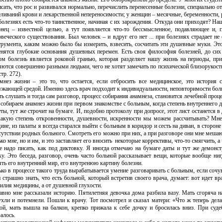
исать, что рос и развивался нормально, перечислить перенесенные болезни, специально о
еливаний крови и лекарственной непереносимости; у женщин – месячные, беременности, 
болезнях есть что-то таинственное, начиная с их зарождения. Откуда они приходят? 
онец – известной целью, а тут появляется что-то бессмысленное, подавляющее и, 
овеческого существования. Был человек – и вдруг его нет ... при болезнях страдает не 
трумента, каким можно было бы измерить, взвесить, сосчитать эти душевные муки. Это
енятся глубокие основания душевных перемен. Есть своя философия болезней, до сих
ом болезнь является роковой гранью, которая разделяет нашу жизнь на периоды, пр
яются совершенно разными людьми, чего не хотят замечать по психической близорукост
стр. 272).
мнез жизни – это то, что остается, если отбросить все медицинское, это история 
ужающей средой. Именно здесь врач подходит к индивидуальности, неповторимости боль
ть слушать и тогда сам разговор, процесс собирания анамнеза, становится лечебной проц
собираем анамнез жизни при первом знакомстве с больным, когда степень внутреннего 
ты, тут же строчит на бумаге. И, подобно протоколу при допросе, этот лист останется в
какую степень откровенности, душевно­сти, искренности мы можем рассчитывать? Мне 
ине, из палаты я всегда старался выйти с больным в коридор и сесть на диван, в сторон
сутствии родных больного. Смотреть его можно при них, а при разговоре они мне мешаю
ко мне, но и им, и это заставляет его вносить
некоторые коррективы, что-то смягчить, а 
е надо писать, как под диктовку. Я иногда отмечаю на бумаге даты и тут же демон
ку. Это беседа, разговор, очень часто больной рассказывает вещи, которые вообще ни
ять его внутренний мир, его внутренюю картину болезни.
ько в процессе такого труда вырабатывается умение разговаривать с больным, если сочув
 страшно знать, что есть больной, который встретив своего врача, думает: вот идет вра
силия медицины, а от душевной глухости.
авно мне рассказали историю. Пятилетняя девочка дома разбила вазу. Мать сго­ряча н
ухли и потемнели. Пошли к врачу. Тот посмотрел и сказал матери: «Что ж теперь делат
ой, мать вышла на балкон, крепко прижала к себе дочку и бросилась вниз. При суд
алось.