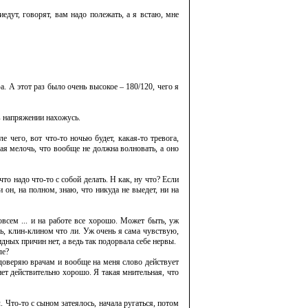
иедут, говорят, вам надо полежать, а я встаю, мне
а. А этот раз было очень высокое – 180/120, чего я
 в напряжении нахожусь.
е чего, вот что-то ночью будет, какая-то тревога,
кая мелочь, что вообще не должна волновать, а оно
то надо что-то с собой делать. Н как, ну что? Если
 он, на полном, знаю, что никуда не выедет, ни на
овсем ... и на работе все хорошо. Может быть, уж
ь, клин-клином что ли. Уж очень я сама чувствую,
дных причин нет, а ведь так подорвала себе нервы.
ле?
ь доверяю врачам и вообще на меня слово действует
нет действительно хорошо. Я такая мнительная, что
. Что-то с сыном затеялось, начала ругаться, потом