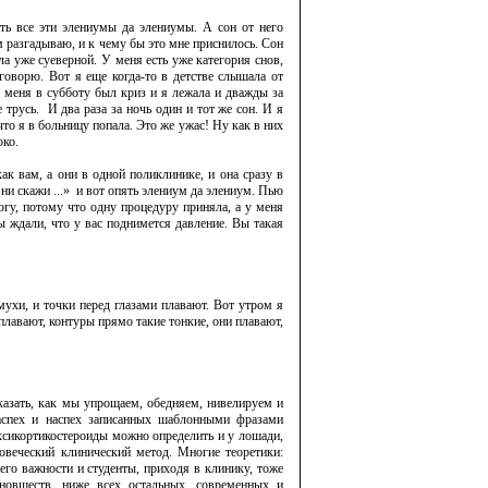
ять все эти элениумы да элениумы. А сон от него
 разгадываю, и к чему бы это мне приснилось. Сон
а уже суеверной. У меня есть уже категория снов,
 говорю. Вот я еще когда-то в детстве слышала от
 у меня в субботу был криз и я лежала и дважды за
 трусь.
И два раза за ночь один и тот же сон. И я
что я в больницу попала. Это же ужас! Ну как в них
око.
 как вам, а они в одной поликлинике, и она сразу в
ни скажи ...»
и вот опять элениум да элениум. Пью
могу, потому что одну процедуру приняла, а у меня
вы ждали, что у вас поднимется давление. Вы такая
 мухи, и точки перед глазами плавают. Вот утром я
 плавают, контуры прямо такие тонкие, они плавают,
оказать, как мы упрощаем, обедняем, нивелируем и
аспех и наспех записанных шаб­лонными фразами
оксикортикостероиды можно определить и у лошади,
овеческий клиничес­кий метод. Многие теоретики:
 его важности и студенты, приходя в клинику, тоже
овшеств, ни­­же всех остальных, современных и