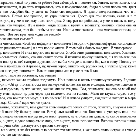
пришел, какой-то у них на работе был сабантуй, и я, знаете как бывает, шлея попала, я с
 называется, я до того накричалась, что я почувствовала, будто у меня что-то там трес
я кто оскорбил бы, у меня не было сил возразить. Я прямо почувствовала, что я п
ошлась. Потом все прошло, на утро ничего нет. Где-то дня три прошло, ехала я в 
хнуть, и у меня не получился этот вдох. Я еще раз попробовала, а у меня никак не получ
ала, что умираю. Ну а потом, когда пошла к врачу, к терапевту, конечно, чтобы она мн
рвничала там, то я бы и забыла про это. Но она мне сказала ... она мне такое сказала, 
аю: «Вот это враг мой ходит по земле!»
о же она вам сказала?
на мне сказала: «Бойтесь инфаркта» понимаете? Говорит: «Граница инфаркта помолодела»
те (начинает плакать) я с тех пор не жилец. В трамвай я боюсь заходить. В универмаге ..
, понимаете? И с тех пор это все началось. Я себя этим раз­винтила, понимаете, боязнь
 оста­вать­ся, боюсь, что мне станет плохо. Я начинаю прислушиваться, вы понимаете, по
 я иногда на неё смотрю и думаю, вот ты бы хоть день пожила бы, как я живу. Потому чт
ж и приехала из Харькова, ну, чужой город, никого нет, родных нет, в чужом до­му, как
ко к сердцу, понимаете. Как-то понервничала и у меня так было.
было такое же состояние, как теперь?
а, не могла как-то глубоко вздохнуть. Но я попала к очень хорошему терапевту Родион
рит: «Ой да что вы, это же все на нервной почве, вы такая молодая, наверное, плаксивая
ом подумала, ну что же это, как же мне не стыдно». Вот, понимаете, так она со мной по
 у меня прямо, ну дня через два вылетело все из головы. Меня не глушил страх, все уш
зала, что вокруг все мрут, вы понимаете? И я начала умирать, ежедневно вот уже в март
года. Со мной надо что-то делать.
ажите, пожалуйста, вам удается хоть иногда отвлечься от этого, почитать, с мужем вмес
у бывает. Ну бывает, конечно. Вот фильм какой или что. Конечно, я увлекусь или читаю
о подсознательно никуда не девается тревога, ну что бы я ни делала, ну самое интересное 
, видите, я даже говорить не могу, вот видите, меня всю колотит. Вот она, вот она винов
 лучше себя чувствуете с утра или к вечеру?
 вы знаете, я же без конца пью все вот эти элениумы, я же плохо сплю и страх и я уже 
ое, что где услышу.