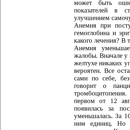
может быть ошиб
показателей в с
улучшением самочу
Анемия при посту
гемоглобина и эри
какого лечения? В 
Анемия уменьшае
жалобы. Вначале у 
желтухе никаких у
вероятен. Все ос­т
сами по себе, бе
говорит о панц
тромбоцитопения.
первом от 12 авг
появилась за по
уменьшалась. За 10
ним единиц. Но 