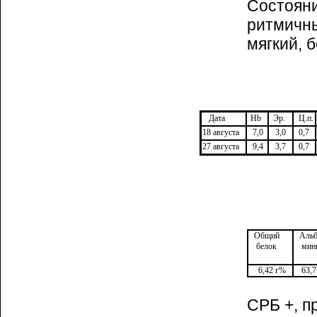
Состояни
рит­мич
мягкий, 
Дата
Hb
Эр.
Ц.п.
18 августа
7,0
3,0
0,7
27 августа
9,4
3,7
0,7
Общий
Альб
белок
ми
6,42 г%
63,
СРБ +, п