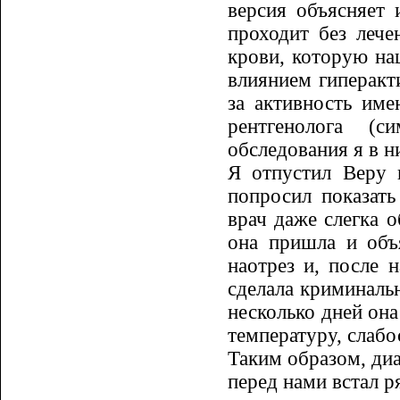
версия объясняет 
проходит без леч
крови, которую н
влиянием гиперакт
за активность име
рентгенолога (с
обследования я в н
Я отпустил Веру 
попросил пока­зат
врач даже слегка о
она пришла и объя
наотрез и, после н
сде­лала криминаль
несколько дней она
температуру, слабос
Таким образом, диа
перед нами встал р