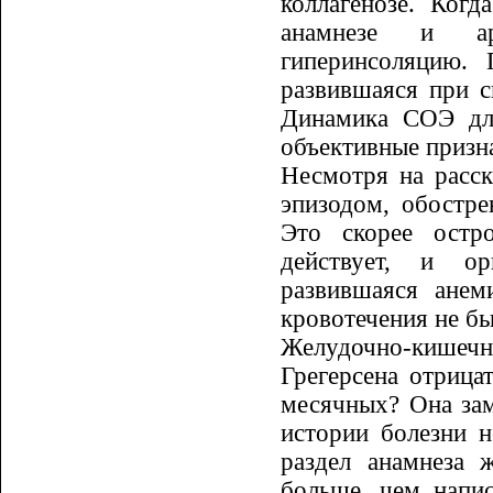
коллагенозе. Когд
анамнезе и арт
гиперинсоляцию.
развившаяся при с
Динамика СОЭ для
объективные призн
Несмотря на расск
эпизодом, обо­стре
Это скорее остро
действует, и ор
развившаяся анем
кровотечения не бы
Желудочно-кишечн
Грегерсена отрица
месячных? Она зам
ис­тории болезни 
раздел анамнеза ж
больше, чем напис