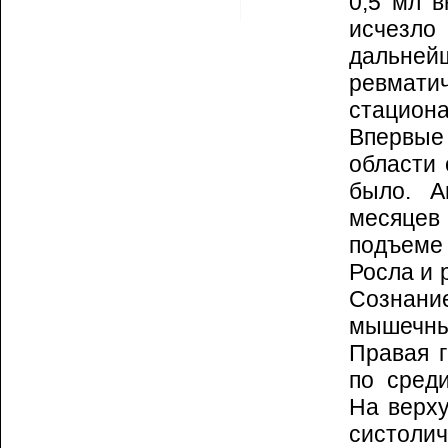
0,5 мл в
исчезло
дальней­
ревмати
стациона
Впервые
облас­ти
было. А
месяцев
подъеме 
Росла и 
Соз­на­
мышечны
Правая г
по сре­
На верху
систоли