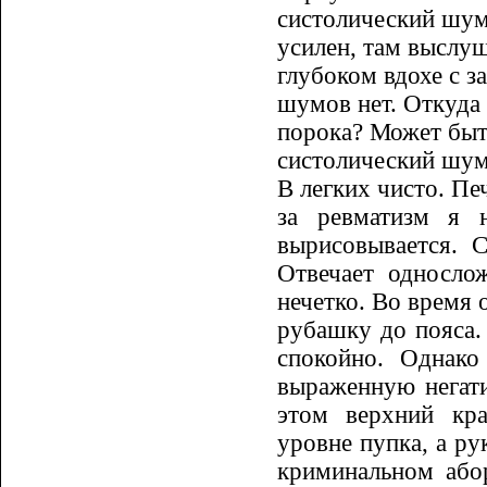
систолический шу
усилен, там выслу
глубоком вдохе с з
шумов нет. Откуда 
порока? Может быть
систолический шум
В легких чисто. Пе
за ревма­тизм я 
вырисовывается. С
Отвечает однослож
нечетко. Во время 
рубашку до пояса. 
спокойно. Однако
выраженную негат
этом верхний кра
уровне пупка, а р
крими­наль­ном аб