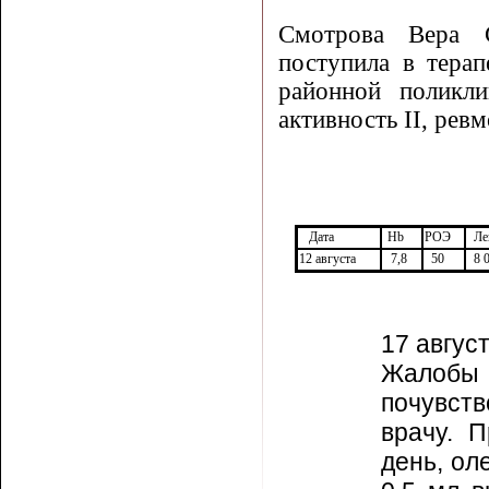
Смотрова Вера С
поступила в тера­п
районной поликли
активность
II
, рев
Дата
Hb
РОЭ
Ле
12 августа
7,8
50
8 
17 август
Жалобы 
почувств
врачу. 
день, ол