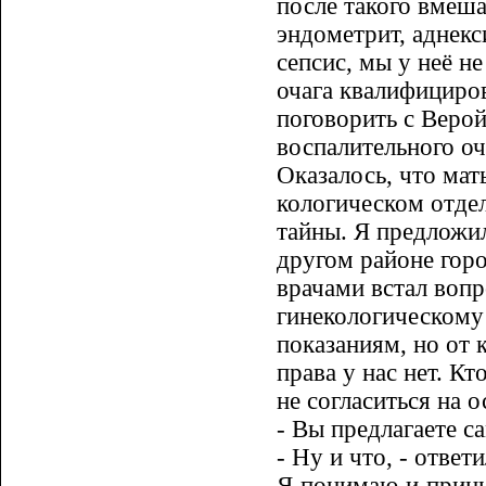
после такого вмеша
эндометрит, аднекс
сепсис, мы у неё не
очага квалифициро
поговорить с Верой
воспалительного оч
Оказалось, что мат
кологическом отдел
тайны. Я предло­жи
другом районе горо
врачами встал вопр
гинекологическому
пока­заниям, но от 
права у нас нет. Кт
не согласиться на 
- Вы предлагаете с
- Ну и что, - ответи
Я понимаю и прини