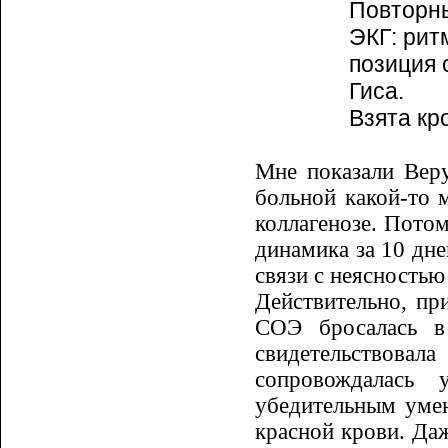
Повторны
ЭКГ: рит
позиция 
Гиса.
Взята кр
Мне показали Веру
больной ка­кой-то
коллагенозе. Потом
динамика за 10 дне
связи с неясностью
Действительно, пр
СОЭ броса­лась 
свидетельствова
сопровождалась 
убедительным уме
красной крови. Даж