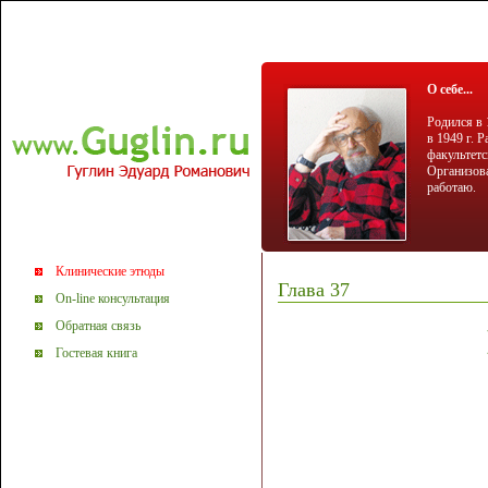
О себе...
Родился в 
в 1949 г. 
факультетс
Организова
работаю.
Клинические этюды
Глава 37
On-line консультация
Обратная связь
Гостевая книга