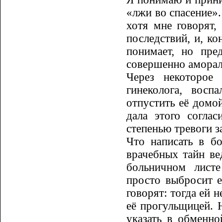
«лжи во спасение».
хотя мне говорят,
последствий, и, ко
понимает, но пре
совершенно аморал
Через некоторое
гинеколога, восп
отпустить её домой
дала этого соглас
степенью тревоги з
Что написать в б
врачебных тайн ве
больничном листе
просто выбросит е
говорят: тогда ей н
её про­гульщицей. 
указать в обменно