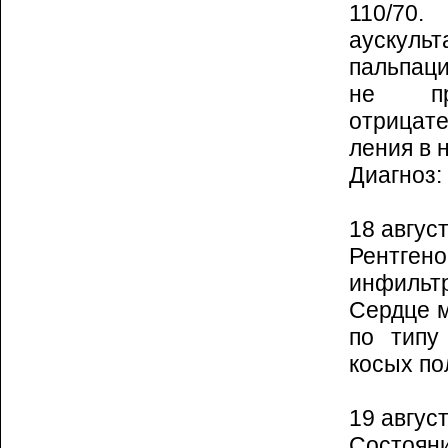
110/70
аускуль
пальпац
не про
отрицате
ления в 
Диагноз:
18 август
Рентген
инфильтр
Сердце м
по типу
косых по
19 август
Состоя