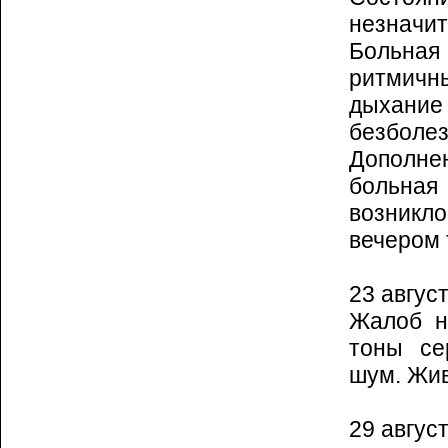
незначит
Больная
ритмичн
дыхание
безбо­ле
Дополне
больная
возникл
вечером 
23 август
Жалоб н
тоны се
шум. Жив
29 август