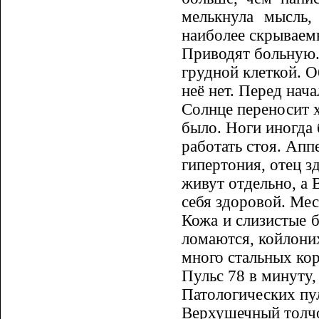
мелькнула мысль,
наиболее скрываем
Приводят больную. 
грудной клет­кой. 
неё нет. Перед нача
Солнце переносит х
было. Ноги иногда 
работать стоя. Апп
гипертония, отец з
живут отдельно, а 
себя здоровой. Мес
Кожа и слизистые 
ломают­ся, койлони
много стальных коро
Пульс 78 в минуту
Патологи­чес­ких п
Верхушечный толчо