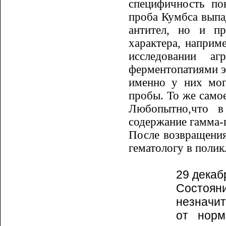
специфичность по
проба Кумбса выпа
антител, но и п
характера, наприм
исследовании аг
ферментопатиями э
именно у них могу
пробы. То же само
Любо­пытно,что в
содержание гамма-
После возвращения
гематологу в полик
29 декаб
Состоя
незначит
от норм