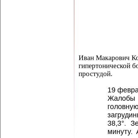
Иван Макарович Ко
гипертони­ческой б
простудой.
19 февра
Жалобы
головну
загрудин
38,3
°
. З
минуту. 