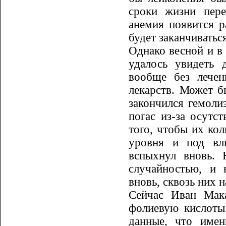
сроки жизни пере
анемия появится р
будет заканчиваться
Однако весной и в
удалось уви­деть
вообще без лечен
лекарств. Может б
закончился гемоли
погас из-за осутс
того, чтобы их кол
уровня и под вл
вспыхнул вновь.
случайностью, и 
вновь, сквозь них 
Сейчас Иван Мака
фолиевую кис­лоты
данные, что имен