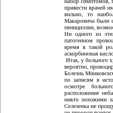
набор симптомов, п
привести врачей им
вильно, то наиб
Макаровича были с
пенициллин, возмо
Ни одного из эти
патогенном прово
время в такой ро
аскорбиновая кисл
Итак, у больного 
вероятно, провоци
Болезнь Минковскг
по запи­сям в ис
осмотре больно
расположение неб
никто похожими за
Селе­зенка не прощ
не прощупывается,