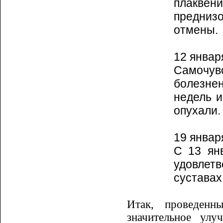
плаквени
предниз
отмены.
12 январ
Самочу
болезнен
недель и
опухали.
19 январ
С 13 ян
удовлет
суставах
Итак, проведенн
значительное улу