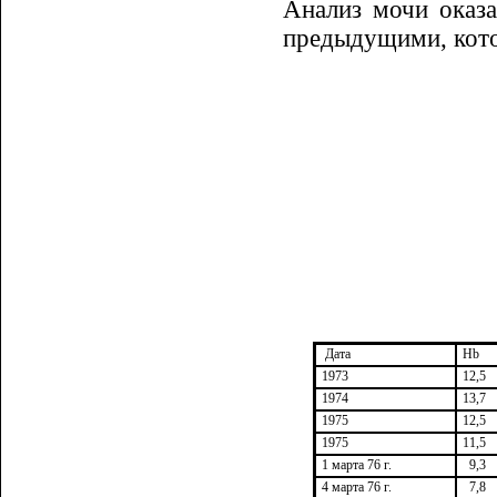
Анализ мочи оказ
предыду­щи­ми, кот
Дата
Hb
1973
12,5
1974
13,7
1975
12,5
1975
11,5
1 марта 76 г.
9,3
4 марта 76 г.
7,8