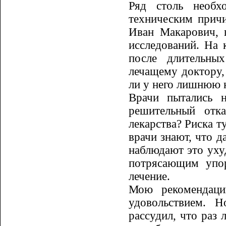
Ряд столь необх
техническим причи
Иван Макарович, п
исследований. На 
после длительны
лечащему доктору, 
ли у него лишнюю к
Врачи пытались н
решительный от­к
лекарства? Риска т
врачи знают, что д
наблюдают это ухуд
потрясающим упор
лечение.
Мою рекомендаци
удовольствием. 
рассудил, что раз 