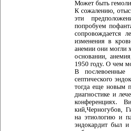
Может быть гемолиз
К сожалению, отыск
эти пред­по­лож
попробуем пофанта
сопровождается л
изменения в кров
анемии они могли х
основании, анемия
1950 году. О чем м
В послевоенные 
септического эн­до
тогда еще новым п
диагностике и лече
конференциях. В
кий,Черногубов, Г
на этиологию и па
эндокардит был и