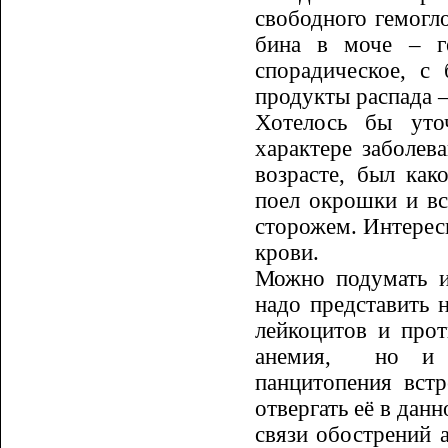
свободного гемогл
бина в моче – г
спорадическое, с
продукты распада 
Хотелось бы уто
характере заболе­в
возрасте, был как
поел окрошки и вс
сторожем. Интересн
кро­ви.
Можно подумать и
надо предста­вить 
лейкоцитов и прот
анемия,
но и 
панцитопения встр
отвергать её в дан
связи обострений 