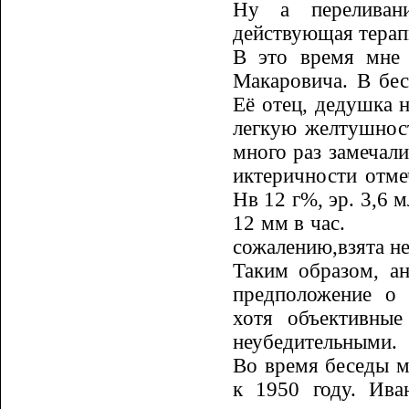
Ну а пе­реливан
действующая терапи
В это время мне 
Макаровича. В бес
Её отец, дедушка 
легкую желтушнос
много раз замечал
ик­теричности отм
Нв 12 г%, эр. 3,6 
12 мм в час.
сожалению,взята не
Таким образом, а
предположе­ние о
хотя объективные
неубедительными.
Во время беседы м
к 1950 го­ду. Ив