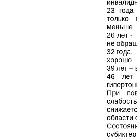
инвалид
23 года
только 
меньше.
26 лет -
не об­ра
32 года.
хорошо.
39 лет –
46 лет
гипертон
При пов
слабость
снижает
области с
Состоя
субикт