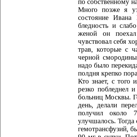
по собственному на
Много позже я уз
состояние Ивана 
бледность и слабо
женой он поехал
чувствовал себя хо
трав, которые с 
черной смородины
надо было перекида
полдня крепко пора
Кто знает, с того 
резко поблед­нел
больниц Москвы. Ге
день, делали пере
получил около 7
улучшалось. Тогда 
гемотрансфузий, бы
90 мг в сутки. По