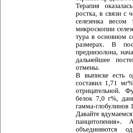
Те­ра­пия оказал
ростка, в связи с 
селезенка весом
микроскопии селез
тура в основном 
размерах. В пос
преднизолона, нача
дальнейшее пост
отмены.
В выписке есть о
составил 1,71 мг%
отрицательной. 
белок 7,0 г%, дан
гамма-глобулинов 
Давайте вдумаемся
панцито­пе­ния»
объединяются од