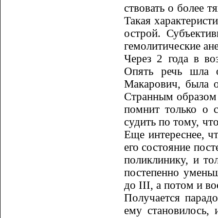
ствовать о более т
Такая характе­рис­
острой. Субъекти
гемолитические ан
Через 2 года в во
Опять речь шла о
Макарович, была о
Странным образом у
помнит только о 
судить по тому, чт
Еще интереснее, чт
его состояние пост
поликлинику, и тол
постепенно умень
до
III
, а потом и в
Получается парадо
ему стано­ви­лось