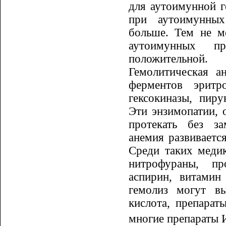
для аутоимунной г
при аутоимунных
больше. Тем не м
аутоимунных пр
положительной.
Гемолитическая а
ферментов эрит­р
гексокиназы, пиру
Эти энзимопатии, 
протекать без за
анемия развиваетс
Среди таких меди­
нитрофураны, пр
аспирин, витамин
гемолиз могут вы
кислота, препа­ра
многие препараты 