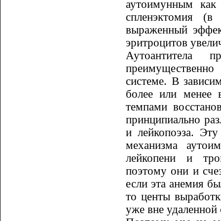
ауто­имунным как
спленэктомия (в
выраженный эффек
эритроцитов увелич
Аутоантитела п
преимущественно
системе. В зависи
более или менее 
темпами восстанов
принципи­аль­но ра
и лейкопоэза. Эту
механизма аутоим
лейкопени и тро
поэтому они и сче
если эта анемия бы
то центы выработк
уже вне удаленной 