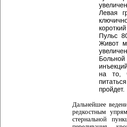
увеличен
Левая г
ключично
короткий
Пульс 8
Живот м
увеличен
Больной
инъекций
на то, 
питаться
пройдет.
Дальнейшее веден
редкостным упрям
стернальной пункц
переливания кро