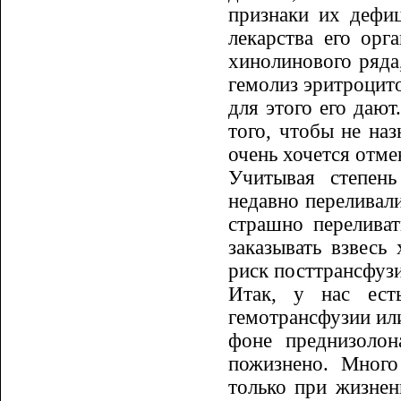
признаки их дефиц
лекарства его орг
хиноли­нового ряда
гемолиз эритроцито
для этого его дают
того, чтобы не наз
очень хочется отме
Учитывая степень
недавно перелива­л
страшно перелива
заказывать взвесь
риск посттрансфуз
Итак, у нас есть
гемотрансфузии или
фоне преднизолон
пожизнено. Много
только при жизнен