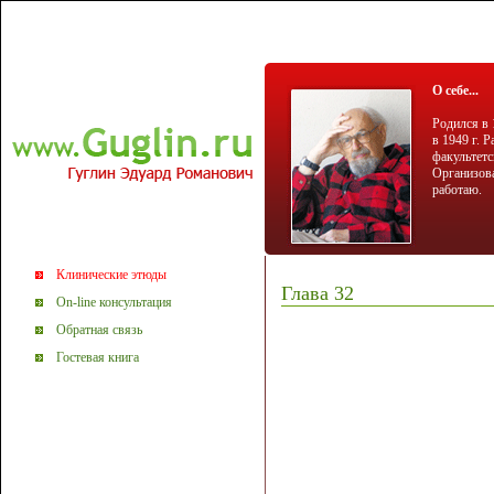
О себе...
Родился в 
в 1949 г. 
факультетс
Организова
работаю.
Клинические этюды
Глава 32
On-line консультация
Обратная связь
Гостевая книга