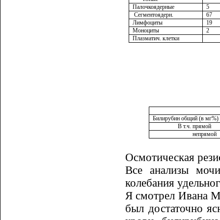
Палочкоядерные
5
Сегментоядерн.
67
Лимфоциты
19
Моноциты
2
Плазматич. клетки
Билирубин общий (в мг%)
В т.ч. прямой
непрямой
Осмотическая резис
Все анализы моч
колебания удель­но
Я смотрел Ивана М
был до­ста­точно 