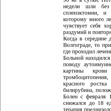
недели шли без
спленэктомии, и
которому много ле
чувствует себя хо
раздумий и повторн
Когда в середине 
Волгограде, то пр
где проходил лечен
Больной находился 
поводу ауто­имун
картины крови 
тромбоцитопения, 
красного ростка
билирубина, по­ло
Болен с февраля 1
снижался до 18 ед
терапия преднизол