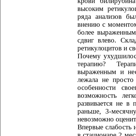
крови билирубина
высоким ретикуло
ряда анализов бы
внению с моментом
более выражен­ны­
сдвиг влево. Скла
ретикулоцитов и с
Почему ухудшилос
терапию?
Те­ра
выраженным и нес
лежала не просто
особенности сво
возможность легк
развивается не в 
раньше, 3-месяч
невозможно оценит
Впервые слабость и
в стацио­на­ре 2 м