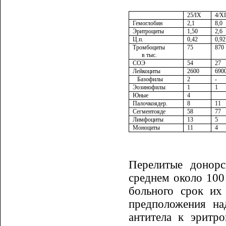
25/
IX
4/
XI
Гемоглобин
2,1
8,0
Эритроциты
1,50
2,6
Ц.п.
0,42
0,92
Тромбоциты
75
870
в тыс.
СОЭ
54
27
Лейкоциты
2600
690
Базофилы
2
-
Эозинофилы
1
1
Юные
4
Палочкоядер.
8
11
Сегментояде
58
77
Лимфоциты
13
5
Моноциты
11
4
Перелитые донорс
среднем около 100
больного срок их
предположения на
антитела к эритро