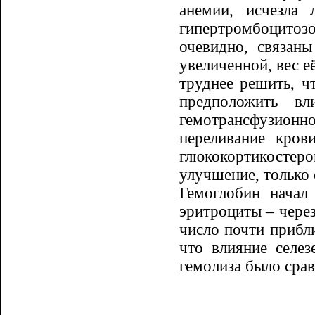
анемии, исчезла 
гипертромбоцитозо
очевидно, связаны
увели­ченной, вес 
труднее решить, 
предположить вл
гемотрансфузионно
переливание кров
глюкокор­тико­сте
улучшение, только 
Гемоглобин начал
эритроциты – через
число почти прибли
что влияние селезе
гемолиза было сра