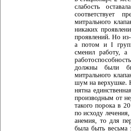
слабость оставал
соответствует п
митрального клапа
ника­ких проявлен
проявлений. Но из
а потом и
I
групп
сменил работу, а 
работо­способность
должны были бы
митрального клапа
шум на верхушке. Н
нятна единственна
про­изводным от не
такого порока в 20
по исходу лечения,
анемия, то для пе
была быть весьма 