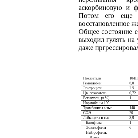
аскорбиновую и ф
Потом его еще 
восстановленное же
Общее состояние е
выходил гулять на 
даже пргрессировал
Показатели
10/
III
Гемоглобин
6,0
Эритроциты
2.5
Цв. показатель
0,72
Ретикулоц. (в %)
1
Нормобл. на 100
Тромбоциты в тыс.
140
СОЭ
20
Лейкоциты в тыс.
3,9
Базофилы
1
Эозинофилы
6
Нейтрофилы:
Юные