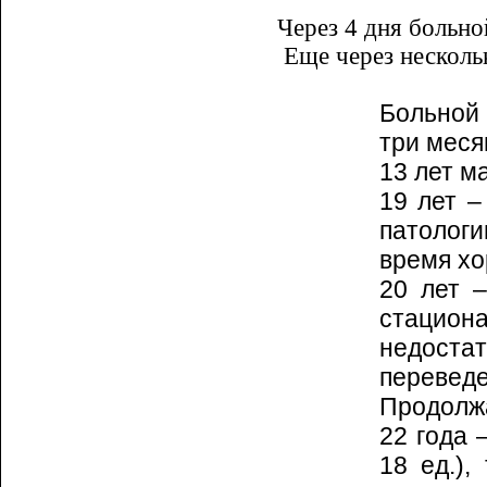
Через 4 дня больно
Еще через несколь
Больной 
три ме­с
13 лет м
19 лет –
патоло­г
время хо
20 лет –
стацио­н
недоста
перевед
Продолжа
22 года 
18 ед.),