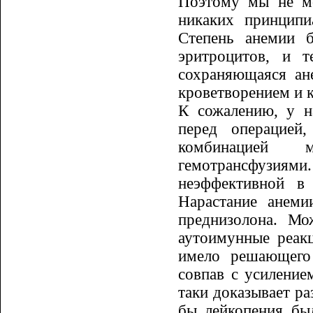
Поэтому мы не мо
никаких прин­цип
Степень анемии 
эритроцитов, и т
сохраняющаяся ан
кроветворе­ни­ем и
К сожалению, у н
перед операци­е
комбинацией м
гемотрансфузиями
неэффек­тив­ной 
Нарастание анеми
преднизолона. Мо
аутоимунные реак
имело решающего 
совпав с усиление
таки доказывает ра
бы лейкопения был