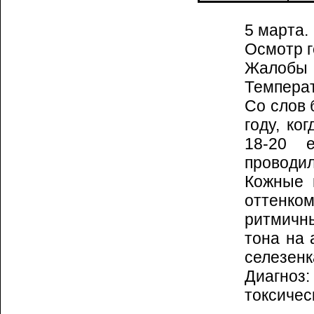
5 марта.
Осмотр г
Жалобы 
Темпера­
Со слов 
году, ко
18-20 
проводил
Кожные 
оттенком
ритмичны
тона на 
селезенк
Диагно
токсичес