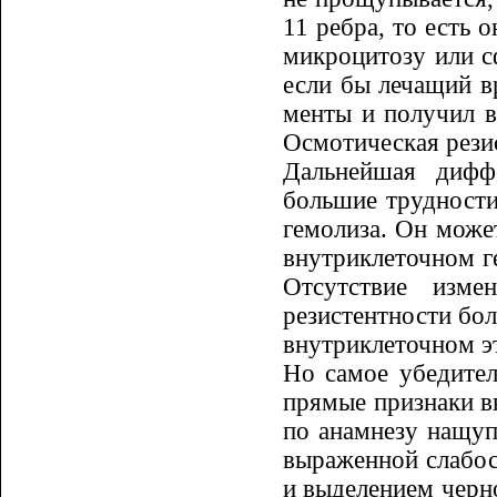
11 ребра, то есть о
микроцитозу или с
если бы лечащий вр
менты и получил в
Осмотическая ре­зи
Дальнейшая диффе
большие труд­ност
гемолиза. Он може
внутриклеточном г
Отсутствие изме
резистентности бол
внутрикле­точном э
Но самое убедител
прямые при­з­наки 
по анамнезу нащуп
выраженной слабост
и выделением черно