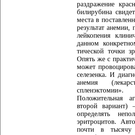
раздражение крас
билирубина свидет
места в поставленн
результат анемии,
лейкопения клини
данном конкретно
тической точки зр
Опять же с практич
может провоцироват
селезенка. И диагн
анемия (лекарс
спленэктомии».
Положительная а
второй вариант) 
определять непо
эритроцитов. Авт
почти в тысячу 