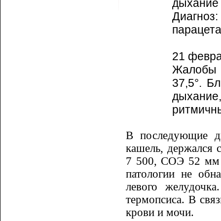
дыхание 
Диагноз
параце­т
21 февра
Жалобы н
37,5
°
. Б
дыхание
ритмичны
В последующие дн
кашель, дер­жал­ся
7 500, СОЭ 52 мм 
патологии не обн
левого желудочка
термопсиса. В свя
крови и мочи.