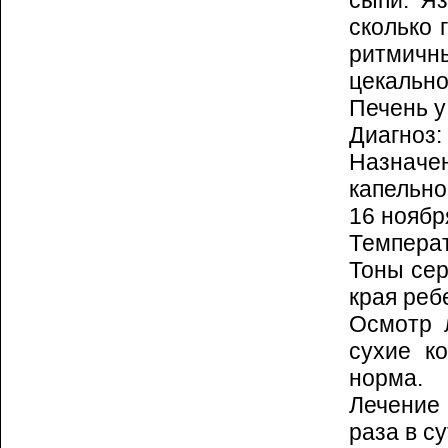
сыпи. Яз
сколь­ко
ритмичны
цекальн
Печень у
Диагноз:
Назначе
капельно 
16 ноябр
Темпера
Тоны сер
края реб
Осмотр л
сухие ко
норма.
Лечение
раза в су