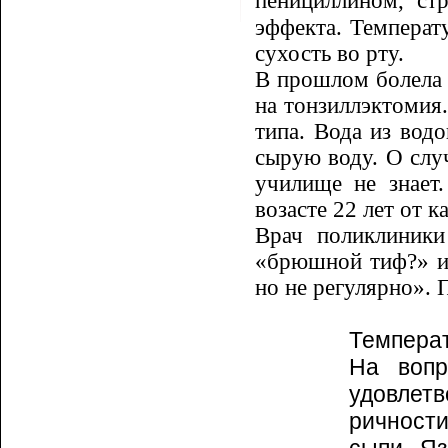
пенициллином, ст
эффекта. Температ
сухость во рту.
В прошлом болела к
на тонзиллэктомия
ти­па. Вода из во
сырую во­ду. О сл
училище не зна­ет
возасте 22 лет от к
Врач поликлиники
«брюшной тиф?» и 
но не регулярно». 
Температ
На вопр
удовлет
ричности