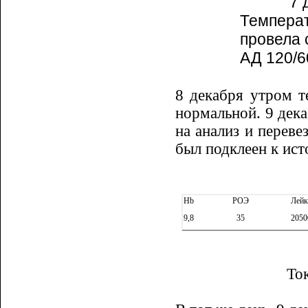
7 
Температ
провела 
АД 120/6
8 декабря утром т
нормальной. 9 дека
на анализ и переве
был подклеен к ис
Hb
РОЭ
Лейк
9,8
35
2050
То