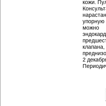
кожи. Пу
Консульт
нарастан
упорную 
мо­ж­­н
эндокар
предшес
клапана
преднизо
2 декабр
Периодич