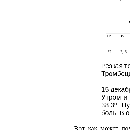
Hb
Эр.
62
3,16
Резкая т
Тромбоц
15 декаб
Утром и 
38,3º. П
боль. В 
Вот как может по