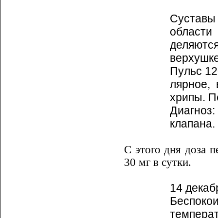
Суставы 
области
деляются
верхушке
Пульс 12
лярное,
хри­пы. 
Диагноз:
клапана.
С этого дня доза п
30 мг в сутки.
14 декаб
Беспокои
температ