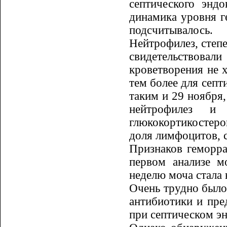
септического эндо
динамика уровня г
подсчитывалось.
Нейтрофилез, степе
свидетельствова
кроветворения не 
тем более для септ
таким и 29 ноября,
нейтрофилез и
глюкокортикостеро
доля лимфоцитов, с
Признаков геморра
первом анализе м
неделю мо­ча стала
Очень трудно было 
антибиотики и пре
при септическом э