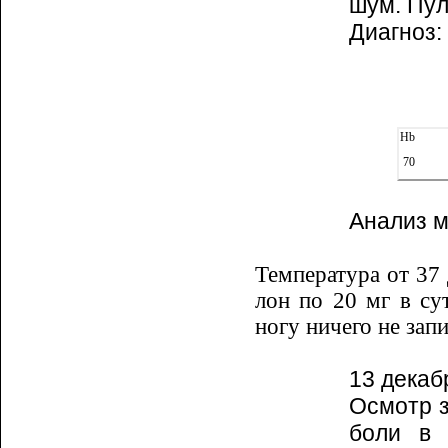
шум. Пул
Диагноз:
Hb
70
Анализ м
Температура от 37 
лон по 20 мг в су
ногу ни­че­го не за
13 декаб
Осмотр з
боли в 