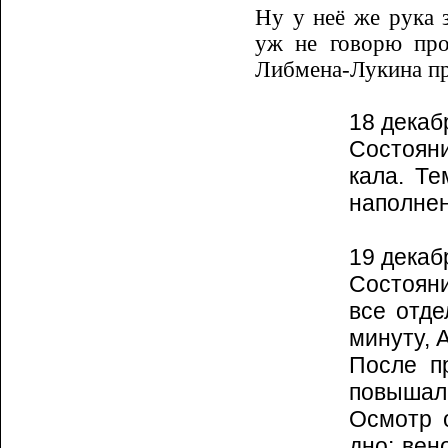
Ну у неё же рука 
уж не говорю про
Либмена-Лукина пр
18 декаб
Состоян
кала. Те
наполнен
19 декаб
Состояни
все отде
минуту, 
После п
повышала
Осмотр о
дно: вен