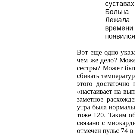
суставах
Больна 
Лежала 
време­ни
появил­с
Вот еще одно указ
чем же дело? Може
сес­тры? Может быт
сбивать температур
этого доста­точн
«настаивает на вып
заметное расхожде
утра была нормаль
тоже 120. Таким об
связано с миокарди
отмечен пульс 74 в