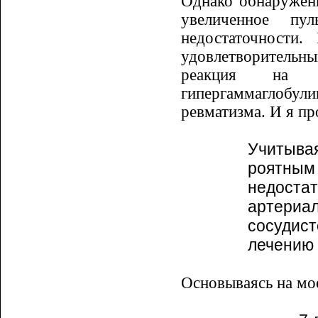
Однако обнаружен
увеличенное пул
недостаточности
удовлетворительны
реакция на С-
гипергаммаглобул
ревматизма. И я пр
Учитыва
роятным
не­до­­
артериа
сосудис
лечению 
Основываясь на мое