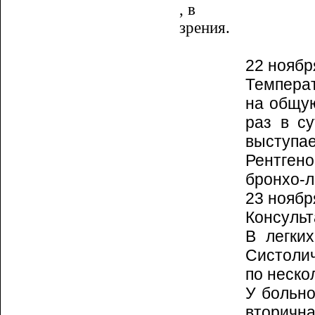
, в
зрения.
22 ноябр
Температ
на общую
раз в су
выступае
Рентген
бронхо-л
23 ноябр
Консульт
В легки
Систолич
по неско
У больно
вторичн