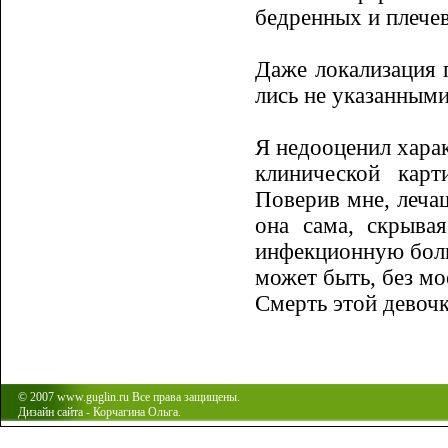
бед­ренных и плече
Даже локализация п
лись не указанными
Я недооценил харак
клинической карт
Поверив мне, леча
она сама, скры­­в
инфекционную больн
может быть, без мо
Смерть этой девочк
© 2007 www.guglin.ru Все права защищены.
Дизайн сайта - Корчагина Ольга.