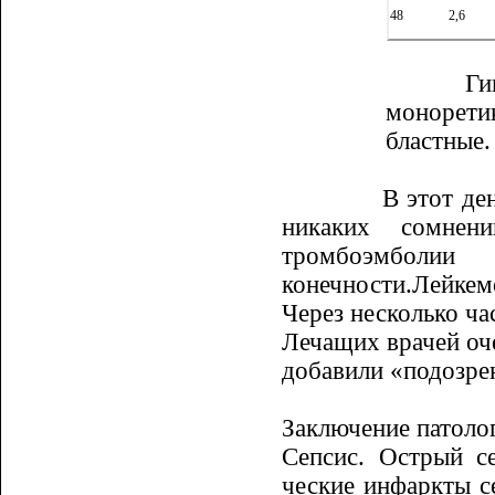
48
2,6
Ги
моноретик
бластные.
В этот де
никаких сомнен
тромбоэмболии
конечности.Лейкем
Через несколько ча
Лечащих врачей оч
добавили «подозрен
Заключение патоло
Сепсис. Острый с
ческие инфаркты с