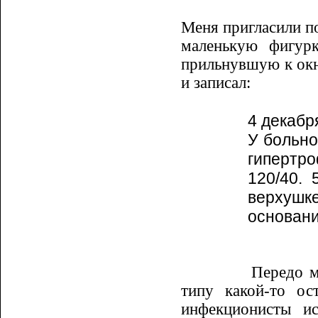
Меня пригласили п
маленькую фигурк
прильнув­шую к ок
и записал:
4 декабр
У больно
гипертро
120/40. 
верхушке
основани
Передо м
типу ка­кой-то о
инфекционисты ис