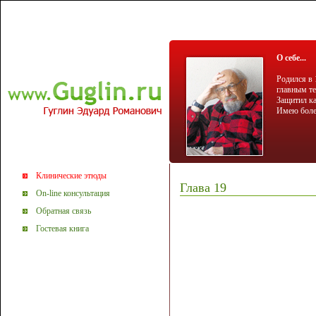
О себе...
Родился в 
главным те
Защитил ка
Имею более
Клинические этюды
Глава 19
On-line консультация
Обратная связь
Гостевая книга