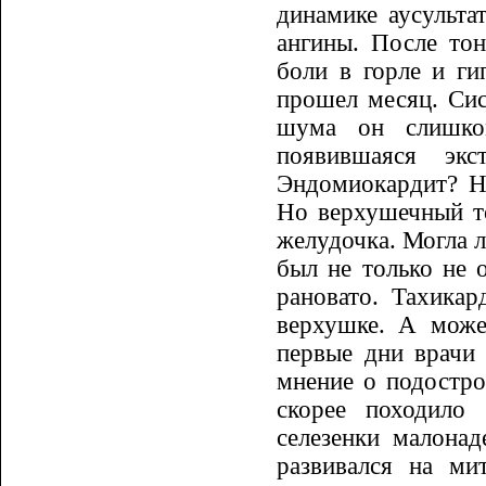
динамике аусульт
ангины. После тон
боли в горле и ги
прошел месяц. Сис
шума он слишком
появившаяся экс
Эндомиокардит? Не
Но верхушечный то
желу­дочка. Могла 
был не только не 
рановато. Та­хи­к
верхушке. А може
первые дни врачи 
мнение о подостро
скорее походило 
селезенки малонад
развивался на ми