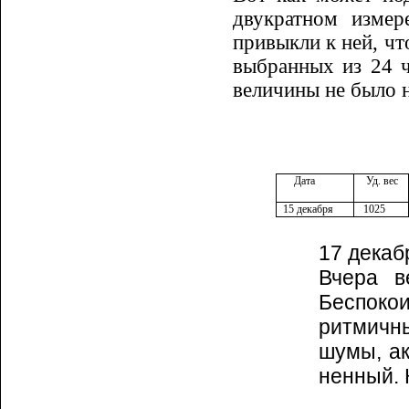
двукратном измер
привыкли к ней, чт
выбранных из 24 ч
величины не было н
Дата
Уд. вес
15 декабря
1025
17 декаб
Вчера в
Беспокои
ритмичн
шумы, ак
ненный. 