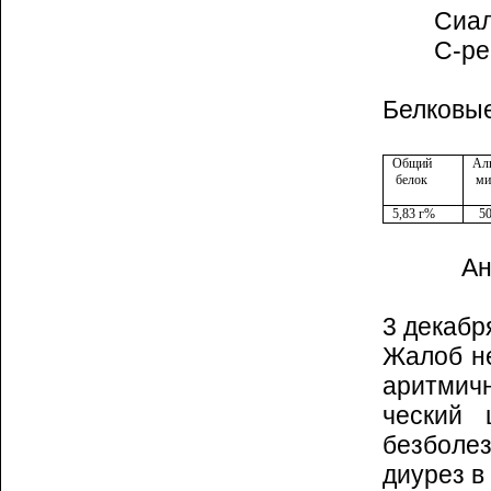
Сиал
С-ре
Белковые
Общий
Ал
белок
ми
5,83 г%
5
Ан
3 декабр
Жалоб не
аритмич
ческий 
безболез
диурез в