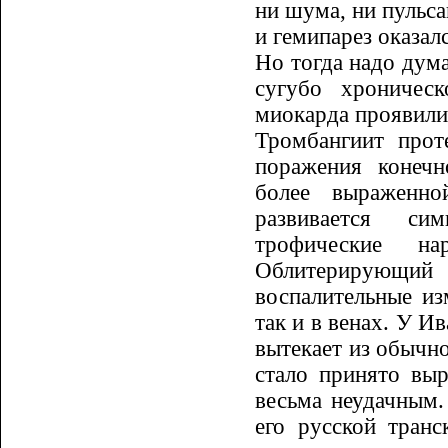
ни шума, ни пульса
и гемипарез оказал
Но тогда надо дума
сугубо хро­ничес
миокарда проявились
Тромбангиит прот
поражения ко­неч
более выраженно
развивается си
трофические н
Облитерирующий 
воспалительные и
так и в венах. У И
вытека­ет из обычн
стало принято выра
весьма неудачным.
его русской транс