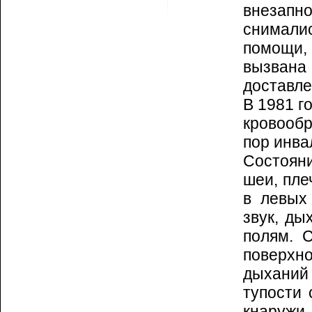
внезапн
снимали
помощи,
вызвана 
доставле
В 1981 г
кровообр
пор инв
Состоян
шеи, пле
в левых
звук, ды
полям. С
поверхн
дыха­ний
тупости 
кнаружи