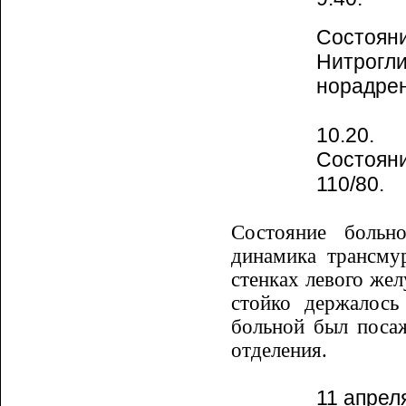
Состоя
Нитрогл
норадре
10.20.
Состоян
110/80.
Состояние больн
динамика трансму­
стенках левого жел
стойко держалось
больной был посаж
отде­ления.
11 апреля