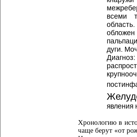
межребер
всеми 
область
обложен
пальпац
дуги. Мо
Диагн
распр
крупноо
пости
Желудо
явления 
Хронологию в исто
чаще берут «от рож