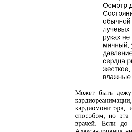
Осмотр д
Состо­ян
обычной 
лучевых 
руках не
мичный, 
давление 
сердца р
жесткое,
влажные 
Может быть дежу
кардиореанима­ции
кардиомонитора, 
способом, но эта
врачей. Если до
Александрови­ча ни