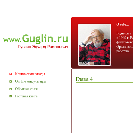
О себе...
Родился в 
в 1949 г. 
факультетс
Организова
работаю.
Клинические этюды
Глава 4
On-line консультация
Обратная связь
Гостевая книга