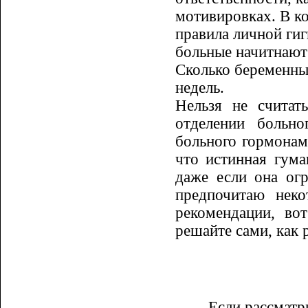
мотивировках. В ко
правила личной гиг
боль­ные начитнают
Сколько беременных
недель.
Нельзя не считат
отделении боль­н
больного гормонами
что истинная гума
даже если она ог
пред­почитаю нек
рекомендации, во
решайте сами, как 
Если рассматр