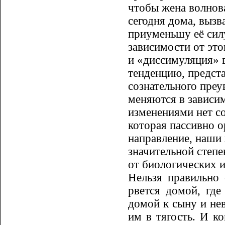
чтобы жена волнова
сегодня дома, вызва
приуменьшу её силу.
зависимости от это
и «диссимуляция» 
тенденцию, предст
сознательного пре
меняются в за­виси
изменениями нет со
которая пассивно о
направление, наши 
значительной степ
от биологических и
Нельзя правильно 
рвется домой, где
домой к сыну и нев
им в тягость. И ко