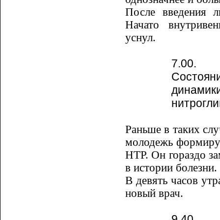
После введения л
Начато внутри­ве
уснул.
7.00.
Состоя
динамик
нитрогли
Раньше в таких слу
молодежь формируе
НТР. Он гораздо за
в истории болезни.
В девять часов ут
новый врач.
9.40.