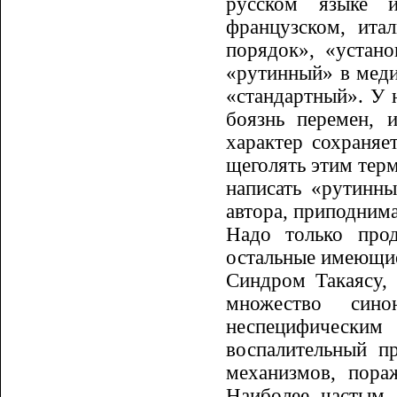
русском языке и
французском, ита
порядок», «устано
«рутинный» в меди
«стандартный». У н
боязнь перемен, 
характер сохраняе
щеголять этим тер
написать «рутинны
автора, приподнима
Надо только прод
остальные имею­щи
Синдром Такаясу,
множество си­н
неспецифически
воспалительный п
ме­ха­низмов, пор
Наиболее частым 