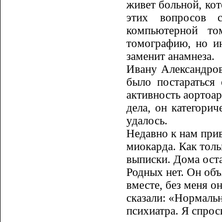
живет больной, кот
этих вопросов 
компьютерной то
томографию, но ин
заменит анамнеза.
Ивану Александров
было по­стараться
активность аортоар
дела, он категорич
удалось.
Недавно к нам при
миокарда. Как толь
выписки. Дома оста
Родных нет. Он объ
вместе, без меня о
сказали: «Нормальн
психиатра. Я спрос