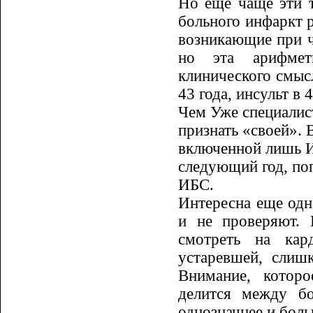
Но еще чаще эти т
больного инфаркт ра
возникающие при чт
но эта арифмети
клинического смыс­
43 года, инсульт в 
Чем Уже специалис
признать «сво­ей».
включенной лишь И
следующий год, поп
ИБС.
Интересна еще одна
и не прове­ряют.
смотреть на кард
устаревшей, слиш
Внимание, которо
делится между б
однозначнее и боль