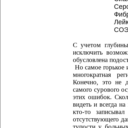
Сером
Фибрин
Лейкоц
СОЭ ..
С учетом глубины
исключить воз­мож
обусловлена подос
Но самое горькое 
многократ­ная ре
Конечно, это не д
самого сурового о
этих ошибок. Ско
видеть и всегда на
кто-то записыва
отсутствующего да
тупости у больных