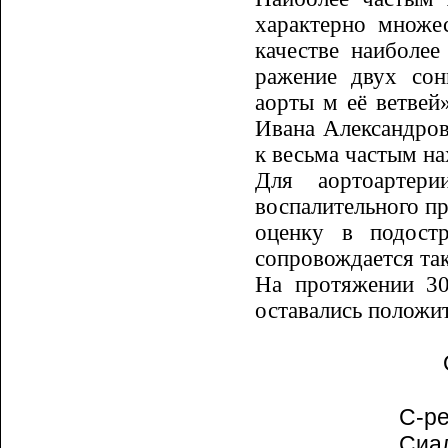
характерно множес
качестве наиболее
ражение двух сон
аорты м её ветвей»
Ивана Александров
к весьма частым на
Для аортоартери
воспалительного пр
оценку в подост
сопровождается та
На протяжении 30
оставались по­ложи
С-реа
Сиало