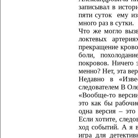
записывал в истор
пяти суток
ему из
много раз в сутки.
Что же могло вызв
локтевых ар­тери
прекращение кровот
боли, похолодани
покровов. Ничего 
менно? Нет, эта вер
Недавно в «Изве
следователем В Ол
«Вообще-то версии 
это как бы рабочие
одна версия – это
Если хотите, следо
ход событий. А я в
игра для детекти