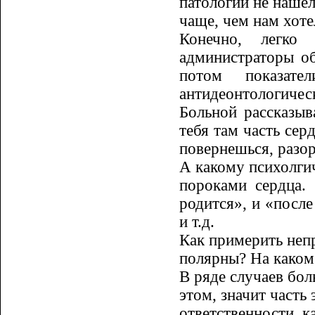
патологии не нашел
чаще, чем нам хоте
Конечно, легко 
администраторы об
потом показат
антидеонтологичес
Больной рассказыв
тебя там часть сер
повернешься, разор
А какому психолги
пороками сердца.
родится», и «после
и т.д.
Как примерить непр
полярны? На каком
В ряде случаев бол
этом, значит часть 
ответственности, к