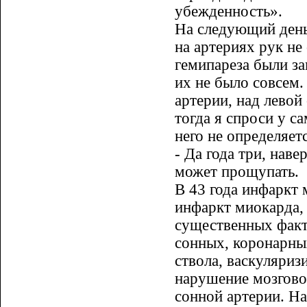
убежденность».
На следующий день
на артери­ях рук не
гемипареза были за
их не было совсем.
артерии, над лево
тогда я спроси у с
него не определя­ет
- Да года три, наве
может прощу­пать.
В 43 года инфаркт м
инфаркт ми­о­карда
существенных факт
сонных, коронарных
ствола, васкуляри
нарушение мо­з­гов
сонной артерии. Над