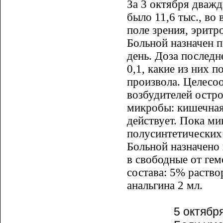
За 3 октября дважд
было 11,6 тыс., во
поле зрения, эритро
Больной назначен пе
день. Доза последн
0,1, какие из них 
произвола. Целесо
возбудителей остро
микробы: кишечная 
действует. Пока ми
полусинтетических
Больной назначено 
в свободные от гем
состава: 5% раство
анальгина 2 мл.
5 октября