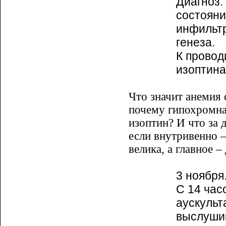
Диагноз:
состояни
инфильтр
генеза.
К провод
изоптина 
Что значит анемия 
почему гипохромная
изоптин? И что за д
если внутривенно –
велика, а главное 
3 ноября
С 14 час
аускульт
выслушив