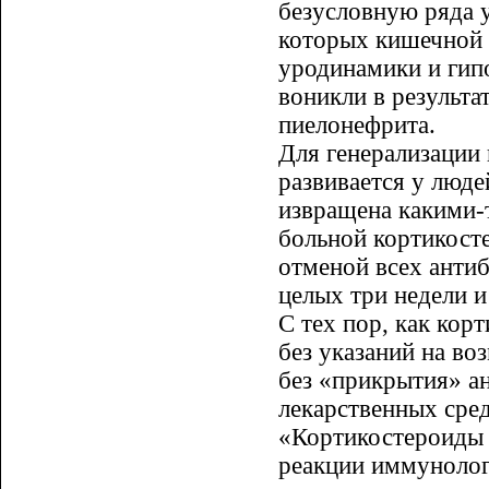
безусловную ряда у
которых кишечной 
уродинамики и гип
воникли в результа
пиелонефрита.
Для генерализации
развивается у люд
извращена какими-
больной кортикост
отменой всех анти
целых три недели и
С тех пор, как кор
без указаний на в
без «прикрытия» а
лекарственных сред
«Кортикостероиды 
реакции иммунолог