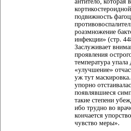
антитело, которая
кортикостероидной 
подвижность фагоци
противовоспалител
роазмножение бакт
инфекции» (стр. 44
Заслуживает внима
проявления острого
температура упала 
«улучшение» отчаст
уж тут маскировка.
упорно отстаивалас
появлявшиеся симп
такие степени убе
ибо трудно во врач
кончается упорство
чувство меры».