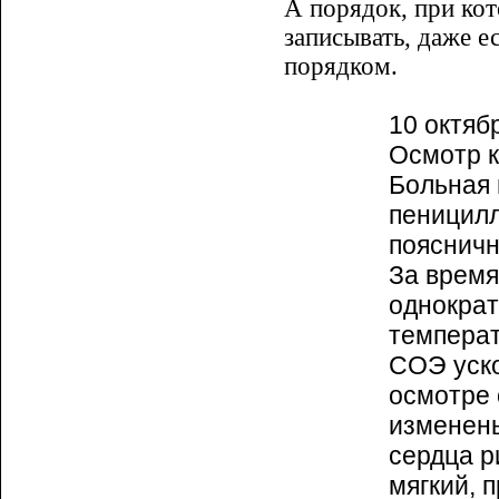
А порядок, при ко
записывать, даже е
порядком.
10 октяб
Осмотр к
Больная
пеницилл
поясничн
За время
однократ
температ
СОЭ уско
осмотре 
изменены
сердца р
мягкий, 