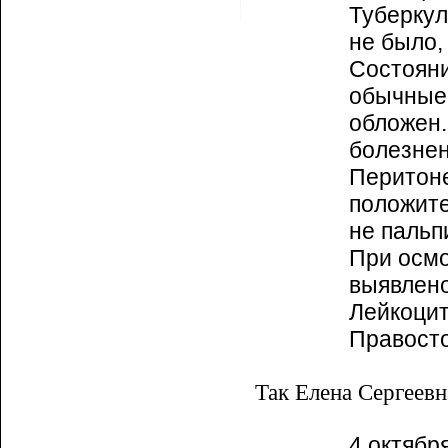
Туберкул
не было,
Состояни
обычные.
обложен.
болезнен
Перитоне
положите
не пальп
При осмо
выявлено
Лейкоцит
Правосто
Так Елена Сергеевн
4 октября