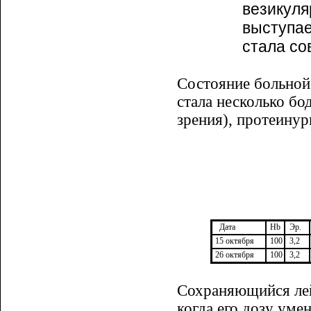
везикуля
выступае
стала со
Состояние больной
стала несколько бо
зрения), протеинур
Дата
Hb
Эр.
15 октября
100
3,2
26 октября
100
3,2
Сохраняющийся лей
когда его дозу уме