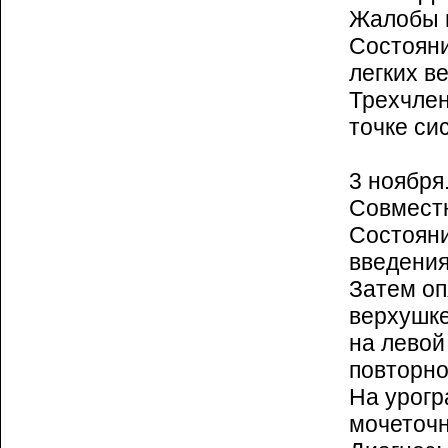
Жалобы н
Состояни
легких в
Трехчлен
точке си
3 ноября
Совместн
Состояни
введения
Затем оп
верхушке
на левой
повторно
На урогр
мочеточн