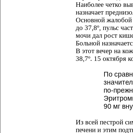
Наиболее четко выв
назначает преднизо
Основной жалобой 
до 37,8º, пульс ча
мочи дал рост кише
Больной назначаетс
В этот вечер на ко
38,7º. 15 октября к
По срав
значител
по-прежн
Эритроми
90 мг вн
Из всей пестрой си
печени и этим под