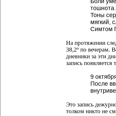
Боли уме
тошнота.
Тоны сер
мягкий, 
Симтом П
На протяжении след
38,2º по вечерам. 
дневники за эти дн
запись появляется 
9 октября
После вв
внутриве
Это запись дежурно
толком никто не см