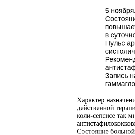
5 ноября
Состояни
повышает
в суточн
Пульс ар
систолич
Рекомен
антистаф
Запись н
гаммагло
Характер назначени
действенной терапи
коли-сепсисе так м
антистафилококков
Состояние больной