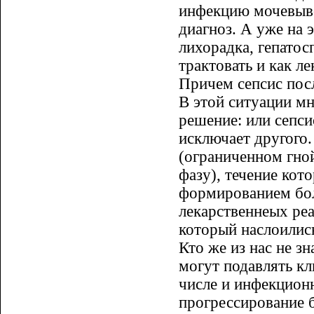
инфекцию мочевыво
диагноз. А уже на 
лихорадка, гепатос
трактовать и как л
Причем сепсис посл
В этой ситуации м
решение: или сепси
исключает другого
(ограниченном гно
фазу), течение кот
формированием бо
лекарственнеых реа
который наслоились
Кто же из нас не з
могут подавлять кл
числе и инфекцион
прогрессирование 