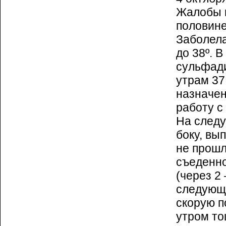
Жалобы н
половине
Заболела
до 38º. 
сульфади
утрам 37
назначен
работу с
На следу
боку, вы
не прошл
съеденно
(через 2 
следующи
скорую п
утром то