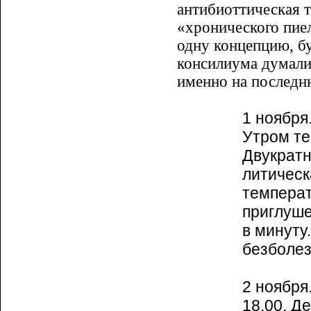
антибиоттическая т
«хронического пиел
одну концепцию, б
консилиума думали 
именно на последн
1 ноября
Утром те
Двукратн
литическ
температ
приглуше
в минуту
безболе
2 ноября
18.00. Д