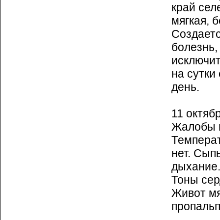
край сел
мягкая, 
Создаетс
болезнь,
исключит
на сутки
день.
11 октябр
Жалобы н
Температ
нет. Сып
дыхание.
Тоны сер
Живот мя
пропальп