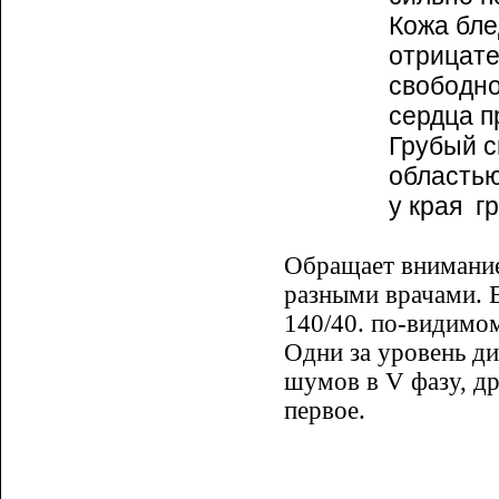
Кожа бле
отрицате
свободно
сердца п
Грубый с
областью
у края
г
Обращает внимание
разными врачами. В
140/40. по-видимом
Одни за уровень д
шумов в
V
фазу, д
первое.