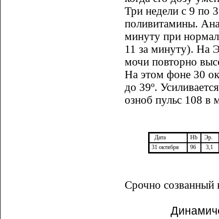
Три недели с 9 по 
поливитамины. Ана
минуту при нормаль
11 за минуту). На 
мочи повторно выс
На этом фоне 30 о
до 39º. Усиливаетс
озноб пульс 108 в 
Дата
Hb
Эр.
31 октября
96
3,1
Срочно созванный 
Динамиче