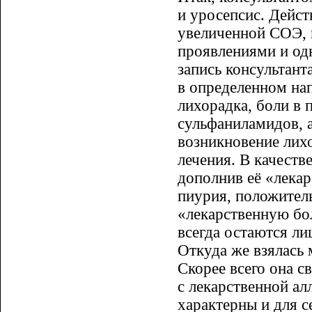
и уросепсис. Дейст
увеличенной СОЭ, 
проявлениями и одн
запись консультант
в определенном нап
лихорадка, боли в 
сульфаниламидов, 
возникновение лих
лечения. В качеств
дополнив её «лека
пиурия, положител
«лекарственную бол
всегда остаются ли
Откуда же взялась 
Скорее всего она с
с лекарственной ал
характерны и для с